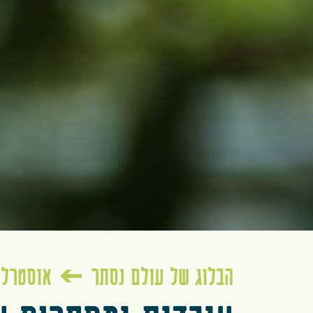
הבלוג של עולם נסתר
‫אוסטרל‬