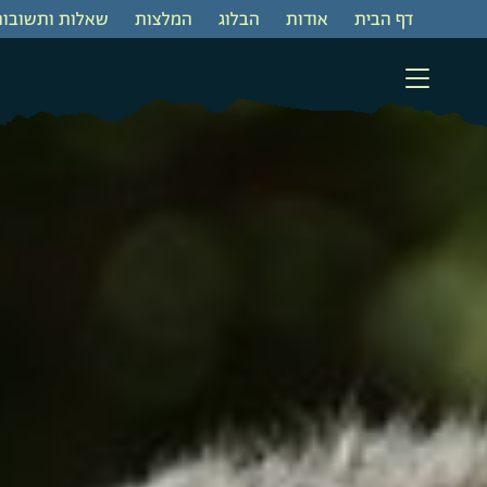
דף הבית
‫אודות‬
‫הבלוג
המלצות
שאלות ותשובות