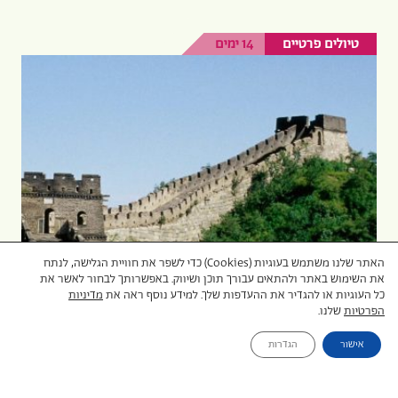
טיולים פרטיים
14 ימים
האתר שלנו משתמש בעוגיות (Cookies) כדי לשפר את חוויית הגלישה, לנתח
את השימוש באתר ולהתאים עבורך תוכן ושיווק. באפשרותך לבחור לאשר את
כל העוגיות או להגדיר את ההעדפות שלך. למידע נוסף ראה את
מדיניות
הפרטיות
שלנו.
מסלול טיול לסין הקלאסית
אישור
הגדרות
טיול פרטי לסין במסלול קלאסי מבייג'ינג ועד שנגחאי.
הטיול כולל הרבה טבע ופארקים מרהיבים וגם סיור