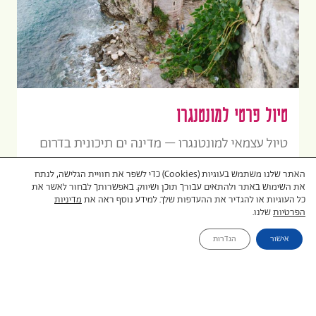
טיול פרטי למונטנגרו
טיול עצמאי למונטנגרו – מדינה ים תיכונית בדרום
מזרח אירופה. יש למונטנגרו חוף לאורך הים
האתר שלנו משתמש בעוגיות (Cookies) כדי לשפר את חוויית הגלישה, לנתח
האדריאטי לכיוון דרום מערב. אם היינו צריכים לתאר
את השימוש באתר ולהתאים עבורך תוכן ושיווק. באפשרותך לבחור לאשר את
כל העוגיות או להגדיר את ההעדפות שלך. למידע נוסף ראה את
מדיניות
את מונטנגרו בשתי מילים בלבד, המילים האלה הן
הפרטיות
שלנו.
ללא ספק: "ה...
קראו עוד
אישור
הגדרות