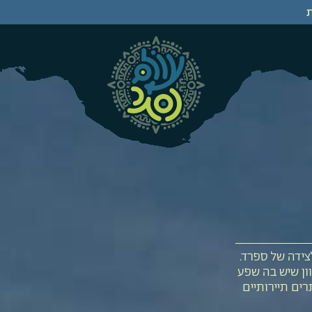
צידה של ספרד.
וון שיש בה שפע
ים תיירותיים