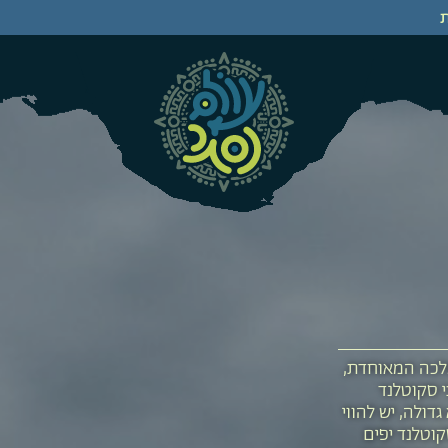
לכה המאוחדת,
י סקוטלנד
דולה, יש להווי
וטלנד יפים