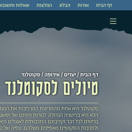
דף הבית
‫אודות‬
‫הבלוג
המלצות
שאלות ותשובות
דף הבית
/
יעדים
/
אירופה
/ סקוטלנד
טיולים לסקוטלנד
סקוטלנד היא אחת מהמדינות המרכיבות את הממ
הלא היא בריטניה הגדולה. למרות היותם של תושב
בריטים לכל דבר וקירבתם התרבותית לאנגלים היא ג
ולתרבות הסקוטיים מאפיינים משלהם. נופיה של סק