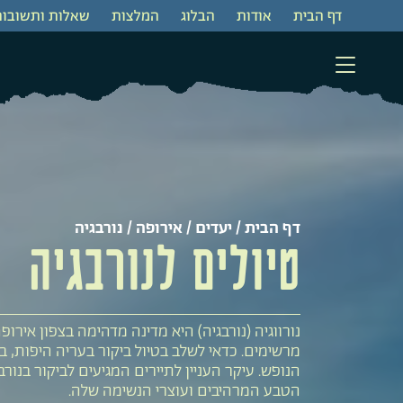
דף הבית
‫אודות‬
‫הבלוג
המלצות
שאלות ותשובות
דף הבית
/
יעדים
/
אירופה
/ נורבגיה
טיולים לנורבגיה
נורווגיה (נורבגיה) היא מדינה מדהימה בצפון אירופ
מרשימים. כדאי לשלב בטיול ביקור בעריה היפות, ב
הנופש. עיקר העניין לתיירים המגיעים לביקור בנורבג
הטבע המרהיבים ועוצרי הנשימה שלה.