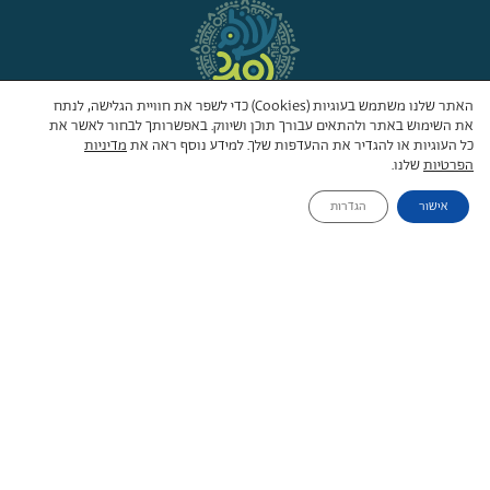
האתר שלנו משתמש בעוגיות (Cookies) כדי לשפר את חוויית הגלישה, לנתח
את השימוש באתר ולהתאים עבורך תוכן ושיווק. באפשרותך לבחור לאשר את
ראול וולנברג 2 תל אביב קומת קרקע
כל העוגיות או להגדיר את ההעדפות שלך. למידע נוסף ראה את
מדיניות
טל’:
03-6511666
הפרטיות
שלנו.
פקס: 03-5273170
אישור
הגדרות
דוא”ל:
office@private-trip.co.il
תקנון ותנאי הזמנה
מדיניות פרטיות
הצהרת נגישות
עקבו אחרינו