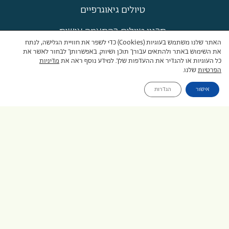
טיולים גיאוגרפיים
תכנון טיולים בהתאמה אישית
האתר שלנו משתמש בעוגיות (Cookies) כדי לשפר את חוויית הגלישה, לנתח
את השימוש באתר ולהתאים עבורך תוכן ושיווק. באפשרותך לבחור לאשר את
טיולים לאנטארקטיקה
כל העוגיות או להגדיר את ההעדפות שלך. למידע נוסף ראה את
מדיניות
הפרטיות
שלנו.
טיול לקוטב הדרומי
אישור
הגדרות
שייט לאנטארקטיקה
הפלגה לאנטארקטיקה
טיולים לסין
טיולים לוייטנאם
טיול לאקוודור וגלפגוס
טיול לארגנטינה וצ'ילה
טיול לאיים האזוריים