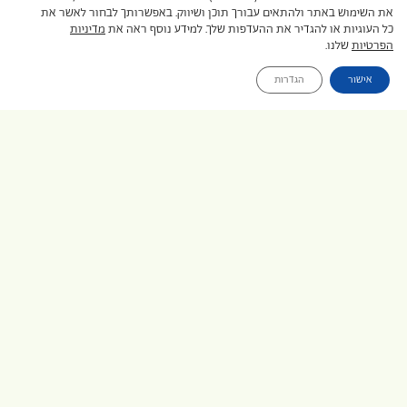
טיול לקוטב הדרומי
את השימוש באתר ולהתאים עבורך תוכן ושיווק. באפשרותך לבחור לאשר את
כל העוגיות או להגדיר את ההעדפות שלך. למידע נוסף ראה את
מדיניות
הפרטיות
שלנו.
שייט לאנטארקטיקה
אישור
הגדרות
הפלגה לאנטארקטיקה
טיולים לסין
טיולים לוייטנאם
טיול לאקוודור וגלפגוס
טיול לארגנטינה וצ'ילה
טיול לאיים האזוריים
טיול עצמאי למרוקו
איסלנד טיול עצמאי
דרום אפריקה טיול עצמאי