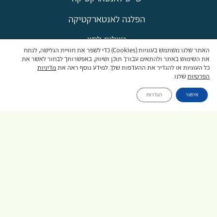
הפלגה לאנטארקטיקה
טיולים לסין
האתר שלנו משתמש בעוגיות (Cookies) כדי לשפר את חוויית הגלישה, לנתח
את השימוש באתר ולהתאים עבורך תוכן ושיווק. באפשרותך לבחור לאשר את
טיולים לוייטנאם
כל העוגיות או להגדיר את ההעדפות שלך. למידע נוסף ראה את
מדיניות
הפרטיות
שלנו.
טיול לאקוודור וגלפגוס
אישור
הגדרות
טיול לארגנטינה וצ'ילה
טיול לאיים האזוריים
טיול עצמאי למרוקו
איסלנד טיול עצמאי
דרום אפריקה טיול עצמאי
פורטוגל טיול עצמאי