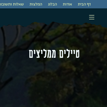
דף הבית
‫אודות‬
‫הבלוג
המלצות
שאלות ותשובות
טיילים ממליצים