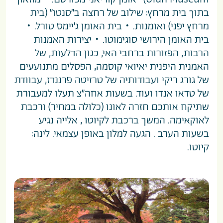
בתוך בית מרחץ: שילוב של רחצה ב”סנטו” (בית
מרחץ יפני) ואומנות. • בית האומן ג’יימס טורל. •
בית האומן הירושי סוגימוטו. • יצירות האמנות
הרבות, הפזורות ברחבי האי, כגון הדלעות, של
האמנית היפנית יאיואי קוסמה, הפסלים מתנועעים
של גורג ריקי ועבודותיה של טרזיטה פרננדז, עבוודת
של טדאו אנדו ועוד. בשעות אחה”צ תעלו למעבורת
שתיקח אותכם חזרה לאונו (כלולה במחיר) ורכבת
לאוקאימה. המשך ברכבת לקיוטו , אלייה נגיע
בשעות הערב . הגעה למלון באופן עצמאי. לינה:
קיוטו.