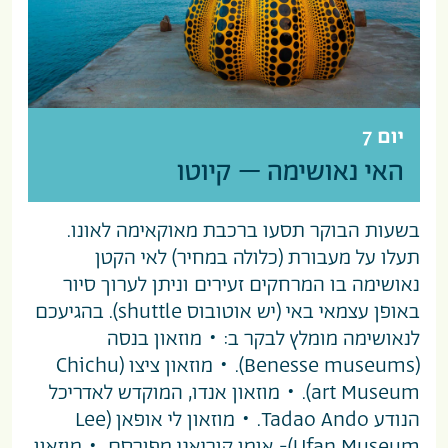
יום 7
האי נאושימה – קיוטו
בשעות הבוקר תסעו ברכבת מאוקאימה לאונו.
תעלו על מעבורת (כלולה במחיר) לאי הקטן
נאושימה בו המרחקים זעירים וניתן לערוך סיור
באופן עצמאי באי (יש אוטובוס shuttle). בהגיעכם
לנאושימה מומלץ לבקר ב: • מוזאון בנסה
(Benesse museums). • מוזאון ציצו (Chichu
art Museum). • מוזאון אנדו, המוקדש לאדריכל
הנודע Tadao Ando. • מוזאון לי אופאן (Lee
Ufan Museum)- אומן קוריאני מפורסם. • מוזאון