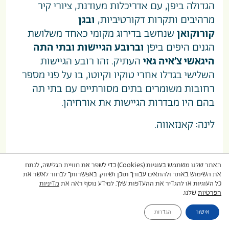
הגדולה ביפן, עם אדריכלות מעודנת, ציורי קיר
מרהיבים ותקרות דקורטיביות,
ובגן
קורוקואן
שנחשב בדירוג מקומי כאחד משלושת
הגנים היפים ביפן
וברובע הגיישות ובתי התה
היגאשי צ’איה גאי
העתיק. זהו רובע הגיישות
השלישי בגדלו אחרי טוקיו וקיוטו, בו על פני מספר
רחובות משומרים בתים מסורתיים עם בתי תה
בהם היו מבדרות הגיישות את אורחיהן.
לינה: קאנזאווה.
האתר שלנו משתמש בעוגיות (Cookies) כדי לשפר את חוויית הגלישה, לנתח
את השימוש באתר ולהתאים עבורך תוכן ושיווק. באפשרותך לבחור לאשר את
כל העוגיות או להגדיר את ההעדפות שלך. למידע נוסף ראה את
מדיניות
הפרטיות
שלנו.
אישור
הגדרות