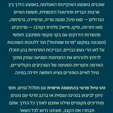
שוכנים באמצע האוקיינוס ​​האטלנטי, באמצע הדרך בין
ארצות הברית ופורטוגל היבשתית, תשעת האיים
הגדולים – סאו מיגל, סנטה מריה, טרסיירה, גרסיוסה,
סאו חורחה, פיקו, פייאל, פלורס וקורבו – מרהיבים.
מהשדות הירוקים עם בקר מקומי מסתובב חופשי
(המכונה במקום "פרות שמחות") ועד ללגונות השוכנות
על לוע הרי געש כבויים; הבריכות התרמיות בהן תוכלו
לרחוץ ולהרגיש את החמימות המגיעה עמוק מתוך
האדמה והטריות הטעימה של המרכיבים הקולינריים,
טיול לאיים האזורים מציע חופשה יחידה במינה.
זהו טיול פרטי בהתאמה אישית
עם מסלול גמיש, אשר
ניתן לביצוע בנהיגה עצמית או ברכב פרטי עם נהגים
ומדריכים מקומיים שילוו אתכם לאורך כל הדרך. אתם
תבחרו את הקצב, ואנחנו נדאג לכל השאר.