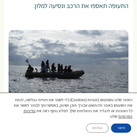
התעופה תאספו את הרכב ונסיעה למלון.
האתר שלנו משתמש בעוגיות (Cookies) כדי לשפר את חוויית הגלישה, לנתח
את השימוש באתר ולהתאים עבורך תוכן ושיווק. באפשרותך לבחור לאשר את
כל העוגיות או להגדיר את ההעדפות שלך. למידע נוסף ראה את
מדיניות
הפרטיות
שלנו.
יום 9
סאו מיגל שייט לוייתנים ושבע
אישור
הגדרות