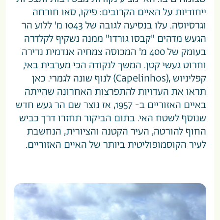
ייחודיות על האיים הקרובים: פיקו, סאו חורחה
וגרסיוסה. עלו בנסיעה לגובה של 1043 מ' ללוע הר
הגעש מדהים "קבסו גורדו" ממנה נשקיף לקלדרה
בעומק של 400 מ' המכוסה צמחיה אנדמית נדירה
וחרוט געשי קטן. המשך לנקודה הכי מערבית באי,
קפליניוש ,(Capelinhos) לנוף שונה לגמרי. כאן
תראו את העדויות להתפרצות האחרונה שהייתה
באיים האזוריים ב- 1957, אז נוצר שם הר געש חדש
שנוסף לשטח האי. בתום הביקור תחזרו דרך כביש
החוף להורטה, העיר הקטנה והציורית, הנחשבת
לעיר הקוסמופוליטית ביותר של האיים האזוריים.