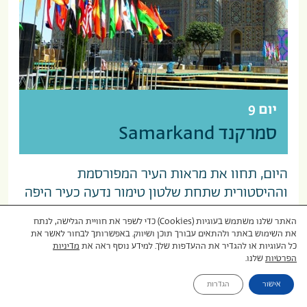
יום 9
סמרקנד Samarkand
היום, תחוו את מראות העיר המפורסמת
וההיסטורית שתחת שלטון טימור נדעה כעיר היפה
והחשובה ביותר בעולם: עיר הקבורה שאה-י-זינדה
האתר שלנו משתמש בעוגיות (Cookies) כדי לשפר את חוויית הגלישה, לנתח
("המלך החי"), אתרי החפירות של אפרסיאב
את השימוש באתר ולהתאים עבורך תוכן ושיווק. באפשרותך לבחור לאשר את
Afrasiyab (עם סיור במוזיאון) וכיכר רג'יסטן היו
כל העוגיות או להגדיר את ההעדפות שלך. למידע נוסף ראה את
מדיניות
הפרטיות
שלנו.
ללא ספק מכלול הבנייה המרשים ביותר במרכז
אסיה. כיכר רג'יסטן מוקפת בשלוש מדרסות
אישור
הגדרות
אדירות. השערים הענקיים והמרהיבים מרשימים