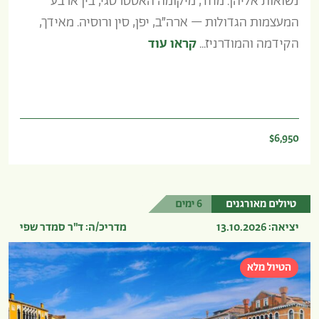
נשואות אליהן. מחד, מיקומה האסטרטגי, בין ארבע
המעצמות הגדולות – ארה”ב, יפן, סין ורוסיה. מאידך,
הקידמה והמודרניז...
קראו עוד
$6,950
טיולים מאורגנים
6 ימים
יציאה: 13.10.2026
מדריכ/ה: ד"ר סמדר שפי
הטיול מלא