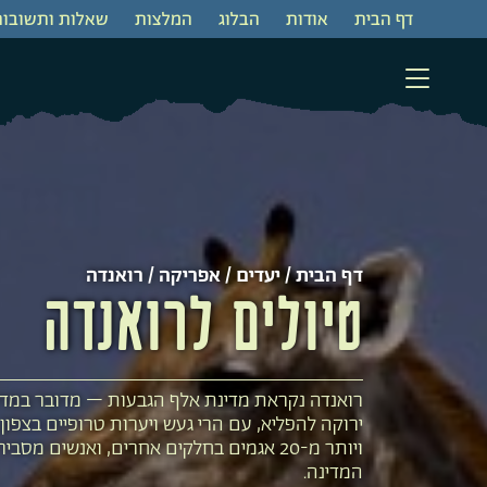
דף הבית
‫אודות‬
‫הבלוג
המלצות
שאלות ותשובות
דף הבית
/
יעדים
/
אפריקה
/ רואנדה
טיולים לרואנדה
רואנדה נקראת מדינת אלף הגבעות – מדובר במדי
ירוקה להפליא, עם הרי געש ויערות טרופיים בצפון
ויותר מ-20 אגמים בחלקים אחרים, ואנשים מסבי
המדינה.