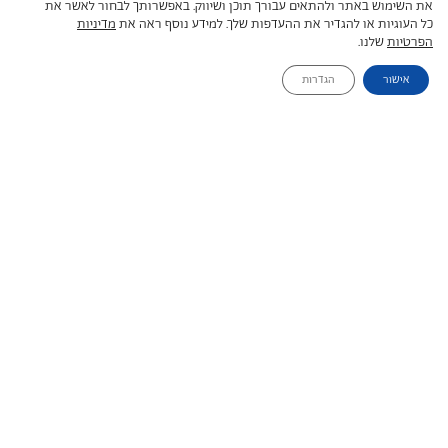
את השימוש באתר ולהתאים עבורך תוכן ושיווק. באפשרותך לבחור לאשר את
טיול לגואטמלה הוא טיול מרתק במיוחד בזכות
כל העוגיות או להגדיר את ההעדפות שלך. למידע נוסף ראה את
מדיניות
הפרטיות
שלנו.
השילוב הקסום והעשיר של הרי געש, מקדשי מאיה
המתנשאים מעל חופת הג'ונגל, שמורות טבע, מערות
אישור
הגדרות
ושווקים ססגוניים. נפגוש גם את המקומיים החביבים
ומסבירי הפנים. זהו טיול ...
קראו עוד
לקבלת מחיר פנו אלינו
טיולים פרטיים
13 ימים