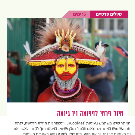
טיולים פרטיים
16 ימים
טיול פרטי לפפואה ניו גינאה
האתר שלנו משתמש בעוגיות (Cookies) כדי לשפר את חוויית הגלישה, לנתח
פפואה ניו גיני היא סוג של עולם "אבוד". יש בה
את השימוש באתר ולהתאים עבורך תוכן ושיווק. באפשרותך לבחור לאשר את
כל העוגיות או להגדיר את ההעדפות שלך. למידע נוסף ראה את
מדיניות