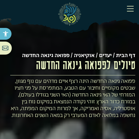
פתח סר
דף הבית
/
יעדים
/
אוקיאניה
/ פפואה גינאה החדשה
טיולים לפפואה גינאה החדשה
פפואה גינאה החדשה הינה רצף איים מדהים עם נוף מגוון,
שבטים מקומיים וחיבור עם הטבע, המתפרסת על פני חציו
המזרחי של האי גינאה החדשה (האי השני בגודלו בעולם),
במזרח כדור הארץ. זוהי נקודה הנמצאת במיקום נוח בין
אוסטרליה, אסיה ואמריקה, אך למרות המיקום המפתה, היא
נחשפה במלואה לאדם המערבי רק במאה השנים האחרונות.