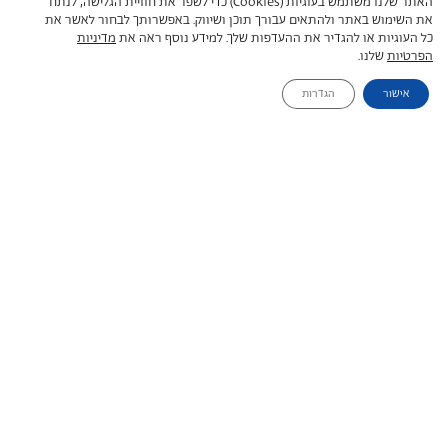
האתר שלנו משתמש בעוגיות (Cookies) כדי לשפר את חוויית הגלישה, לנתח
את השימוש באתר ולהתאים עבורך תוכן ושיווק. באפשרותך לבחור לאשר את
כל העוגיות או להגדיר את ההעדפות שלך. למידע נוסף ראה את
מדיניות
הפרטיות
שלנו.
אישור
הגדרות
יום 8
טיסה חזרה דאר א סאלם ומשם
חזרה לארץ