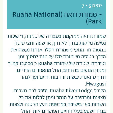
ימים 5 - 7
- שמורת רואה (Ruaha National
Park)
שמורת רואה ממוקמת בטבורה של טנזניה, 11 שעות
נסיעה מייגעת בדרך לא דרך, או שעה וחצי טיסה
במטוס חד מנועי משמורת הסלו. אנחנו נעשה את
הדרך בטיסה משמורת סלו על מנת לחסוך זמן
וטירחה. שטחה של שמורת Ruaha כ 12,000 קמ"ר
ומגוון הנופים בה רחב, החל מהאזורים הרריים
ודרך סוואנות יבשות ורחבות ידיים ועד לנהר
Mwagusi.
הלודג' Ruaha River Lodge יספק לכם תצפית
מצוינת ומרהיבה על הנהר וניתן לבלות את כל
השהות כאן בישיבה במרפסת העץ הקטנה ולצפות
בנהר ושפע בעלי החיים הפוקדים אותו החל