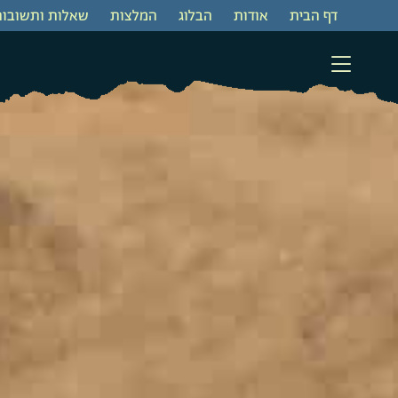
דף הבית
‫אודות‬
‫הבלוג
המלצות
שאלות ותשובות