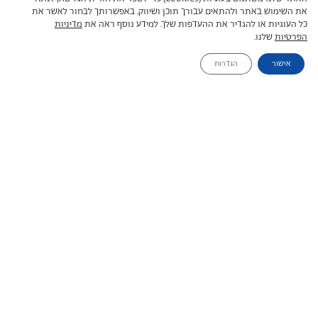
דוברי אנגלית. בטיול תוכלו לחוות את מרוקו באופן
את השימוש באתר ולהתאים עבורך תוכן ושיווק. באפשרותך לבחור לאשר את
כל העוגיות או להגדיר את ההעדפות שלך. למידע נוסף ראה את
מדיניות
מושלם לפי העניין וה...
קראו עוד
הפרטיות
שלנו.
אישור
הגדרות
החל מ-$2150
טיולים פרטיים
14 ימים